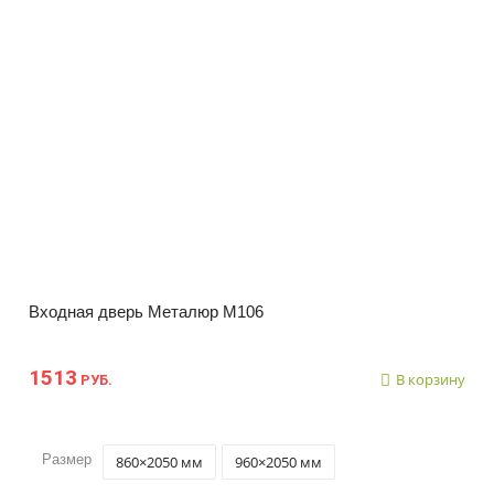
Входная дверь Металюр М106
1513
В корзину
РУБ.
Размер
860×2050 мм
960×2050 мм