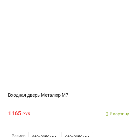
Входная дверь Металюр М7
1165
В корзину
РУБ.
Размер
860×2050 мм
960×2050 мм